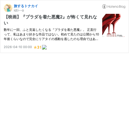
旅するトナカイ
id:i--o
【映画】『プラダを着た悪魔2』が怖くて見れな
い
数年に一回、ふと見返したくなる『プラダを着た悪魔』。 正直行
って、私はあまり好きな作品ではない。初めて見たのは公開から10
年後くらいなので完全にリアタイの感動を逃したのも理由ではあ
る。 しかしそれでも、挿入歌 "Suddenly I See" は定期的に無性に
2026-04-10 00:00
聴きたくなるし、オープニングでこの曲が流れる3分間は至福の時
間…