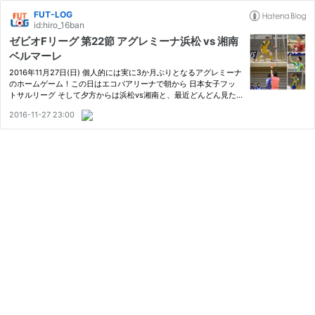
FUT-LOG
id:hiro_16ban
ゼビオFリーグ 第22節 アグレミーナ浜松 vs 湘南
ベルマーレ
2016年11月27日(日) 個人的には実に3か月ぶりとなるアグレミーナ
のホームゲーム！この日はエコパアリーナで朝から 日本女子フッ
トサルリーグ そして夕方からは浜松vs湘南と、最近どんどん見た
い試合、チームが増えてきてしまっているぼくにとってはなんとも
2016-11-27 23:00
ありがたいプログラム。