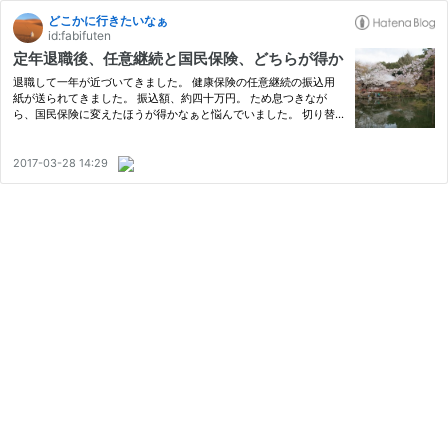
どこかに行きたいなぁ
id:fabifuten
定年退職後、任意継続と国民保険、どちらが得か
退職して一年が近づいてきました。 健康保険の任意継続の振込用
紙が送られてきました。 振込額、約四十万円。 ため息つきなが
ら、国民保険に変えたほうが得かなぁと悩んでいました。 切り替
えるとすると、脱退届けを出さないといけません。 さらに、市役
所に行って国民保険に加入しないといけません。 よく調べると、
三月…
2017-03-28 14:29