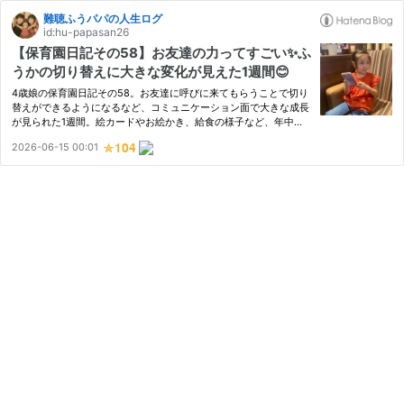
難聴ふうパパの人生ログ
id:hu-papasan26
【保育園日記その58】お友達の力ってすごい✨ふ
うかの切り替えに大きな変化が見えた1週間😊
4歳娘の保育園日記その58。お友達に呼びに来てもらうことで切り
替えができるようになるなど、コミュニケーション面で大きな成長
が見られた1週間。絵カードやお絵かき、給食の様子など、年中に
なった娘のリアルな成長記録をまとめました。
2026-06-15 00:01