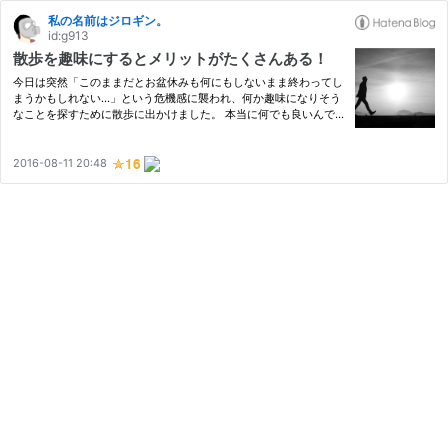
私の名前はジロギン。
id:g913
散歩を趣味にするとメリットがたくさんある！
今日は突然「このままだとお盆休みも何にもしないまま終わってし
まうかもしれない…」という危機感に襲われ、何か趣味になりそう
なことを探すために散歩に出かけました。 本当に何でも良いんで
す。手芸でもボクシングでもフードファイトでも、何でもいいから
自分の人生を楽しくしてくれるものに出会いたいと思って散歩に
出…
2016-08-11 20:48