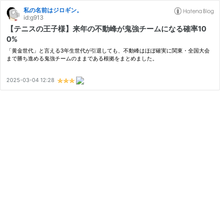
私の名前はジロギン。
id:g913
【テニスの王子様】来年の不動峰が鬼強チームになる確率10
0%
「黄金世代」と言える3年生世代が引退しても、不動峰はほぼ確実に関東・全国大会
まで勝ち進める鬼強チームのままである根拠をまとめました。
2025-03-04 12:28