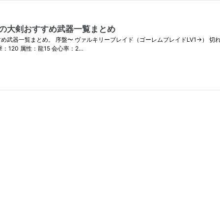
盤の大剣おすすめ武器一覧まとめ
武器一覧まとめ。 序盤〜 ヴァルキリーブレイド（ゴーレムブレイドLV1→） 切れ味
120 属性：龍15 会心率：2…