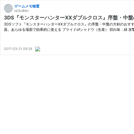
ゲームメモ物置
id:ikdhkr
3DS『モンスターハンターXXダブルクロス』序盤・中
3DSソフト『モンスターハンターXXダブルクロス』の序盤・中盤の大剣のおすすめ
器。あらゆる場面で効果的に使える プライドofシャドウ（生産） 切れ味：緑 攻撃：
2017-03-21 09:28