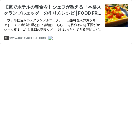
【家でホテルの朝食を】シェフが教える「本格ス
クランブルエッグ」の作り方レシピ | FOOD FRE
AK by Chef Gakky
「ホテル仕込みのスクランブルエッグ」 出張料理人のガッキー
です。 ＞＞出張料理とは？詳細はこちら 毎日作るのは手間がか
かり大変！ しかし休日の朝食など、少しゆったりできる時間にピ
ッタリ！ 今回は、ホテルで修行経験があるシェフ
www.gakkyludique.com