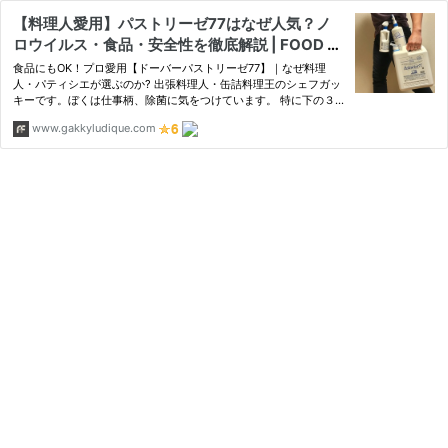
【料理人愛用】パストリーゼ77はなぜ人気？ノ
ロウイルス・食品・安全性を徹底解説 | FOOD F
REAK by Chef Gakky
食品にもOK！プロ愛用【ドーバーパストリーゼ77】｜なぜ料理
人・パティシエが選ぶのか? 出張料理人・缶詰料理王のシェフガッ
キーです。ぼくは仕事柄、除菌に気をつけています。 特に下の３
つ インフルエンザノロウィルス食中毒 には気をつけたいとこ
www.gakkyludique.com