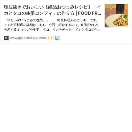
理屈抜きでおいしい【絶品おつまみレシピ】「イ
カとタコの生姜コンフィ」の作り方 | FOOD FRE
AK by Chef Gakky
「味わい深いうまみで晩酌。」 出張料理人のガッキーです。
＞＞出張料理の詳細はこちら 今回ご紹介するのは、6月頃から旬
を迎えるミョウガや生姜、タコ、イカを使った「イカとタコの生姜
コンフィ」です。 コンフィとは油で
www.gakkyludique.com