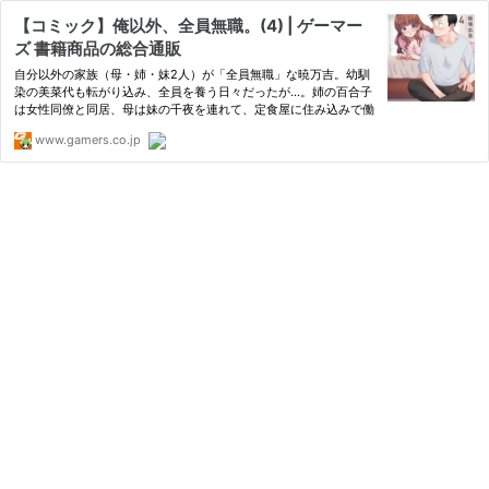
【コミック】俺以外、全員無職。(4) | ゲーマー
ズ 書籍商品の総合通販
自分以外の家族（母・姉・妹2人）が「全員無職」な暁万吉。幼馴
染の美菜代も転がり込み、全員を養う日々だったが…。姉の百合子
は女性同僚と同居、母は妹の千夜を連れて、定食屋に住み込みで働
www.gamers.co.jp