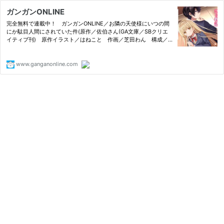
ガンガンONLINE
完全無料で連載中！ ガンガンONLINE／お隣の天使様にいつの間
にか駄目人間にされていた件(原作／佐伯さん(GA文庫／SBクリエ
イティブ刊) 原作イラスト／はねこと 作画／芝田わん 構成／
優木すず)／高校生の藤宮周が住むマンションの隣には、「天使
様」と呼ばれる学校で一番の美少女・椎名真昼が住んでいる。特に
関わり…
www.ganganonline.com