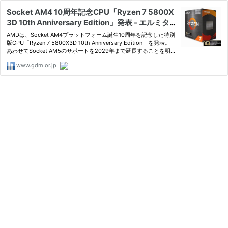
Socket AM4 10周年記念CPU「Ryzen 7 5800X
3D 10th Anniversary Edition」発表 - エルミタ
ージュ秋葉原
AMDは、Socket AM4プラットフォーム誕生10周年を記念した特別
版CPU「Ryzen 7 5800X3D 10th Anniversary Edition」を発表。
あわせてSocket AM5のサポートを2029年まで延長することを明
らかにし、新モデル「Ryzen 7 7700X3D」も投入する。
www.gdm.or.jp