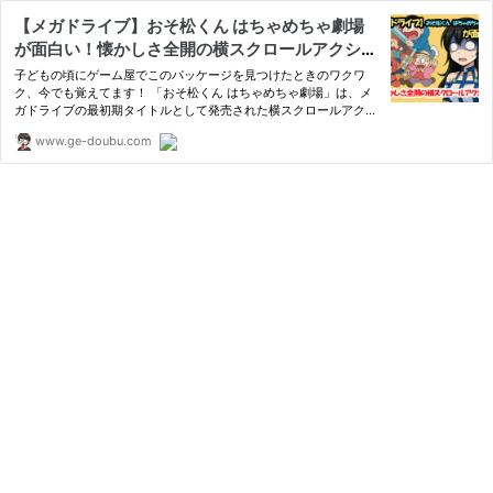
【メガドライブ】おそ松くん はちゃめちゃ劇場
が面白い！懐かしさ全開の横スクロールアクショ
ン！
子どもの頃にゲーム屋でこのパッケージを見つけたときのワクワ
ク、今でも覚えてます！ 「おそ松くん はちゃめちゃ劇場」は、メ
ガドライブの最初期タイトルとして発売された横スクロールアクシ
ョンで、原作のドタバ
www.ge-doubu.com