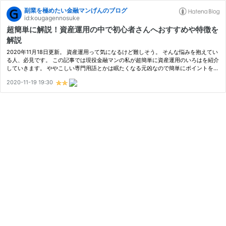
副業を極めたい金融マンげんのブログ
id:kougagennosuke
超簡単に解説！資産運用の中で初心者さんへおすすめや特徴を
解説
2020年11月18日更新。 資産運用って気になるけど難しそう。 そんな悩みを抱えてい
る人、必見です。 この記事では現役金融マンの私が超簡単に資産運用のいろはを紹介
していきます。 ややこしい専門用語とかは眠たくなる元凶なので簡単にポイントを決
めて比較していきます。 ポイントは5つ。 ・安全性 ・収益性(売却益) ・収…
2020-11-19 19:30