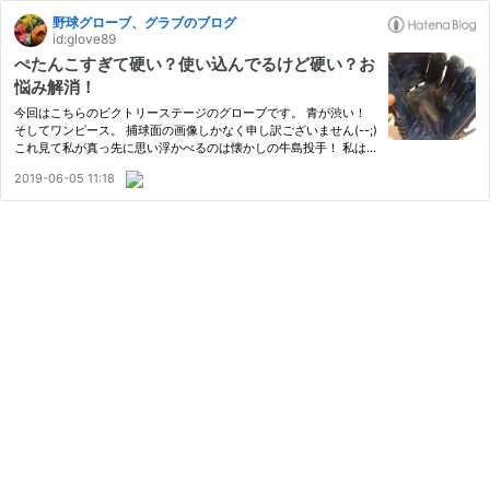
野球グローブ、グラブのブログ
id:glove89
ぺたんこすぎて硬い？使い込んでるけど硬い？お
悩み解消！
今回はこちらのビクトリーステージのグローブです。 青が渋い！
そしてワンピース。 捕球面の画像しかなく申し訳ございません(--;)
これ見て私が真っ先に思い浮かべるのは懐かしの牛島投手！ 私は
青の投手用=牛島和彦なんですよね。 ウェブもワンピースだったよ
2019-06-05 11:18
うな？？ オレンジのワンピース=仁志が8の、元巨人の仁志選手…