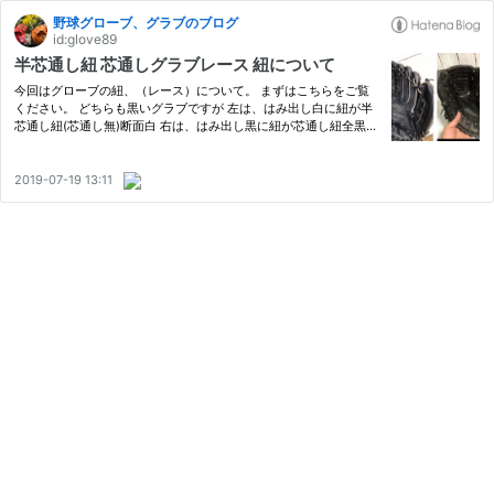
野球グローブ、グラブのブログ
id:glove89
半芯通し紐 芯通しグラブレース 紐について
今回はグローブの紐、（レース）について。 まずはこちらをご覧
ください。 どちらも黒いグラブですが 左は、はみ出し白に紐が半
芯通し紐(芯通し無)断面白 右は、はみ出し黒に紐が芯通し紐全黒
「そこまで気にしてないよ！」 という方も多いと思いますがこだ
わる人はこだわってます。 グローブすきはめちゃくちゃこだわり
ま…
2019-07-19 13:11