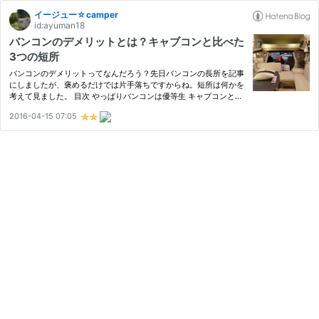
イージュー☆camper
id:ayuman18
バンコンのデメリットとは？キャブコンと比べた
3つの短所
バンコンのデメリットってなんだろう？先日バンコンの長所を記事
にしましたが、褒めるだけでは片手落ちですからね。短所は何かを
考えて見ました。 目次 やっぱりバンコンは優等生 キャブコンと比
べたバンコンのデメリットとハイエースならではの短所 ①スペー
2016-04-15 07:05
スから居住性と機能性に限界がある バンクベッドがない 高さが
な…