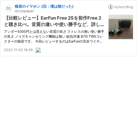
猫居のイヤホン (旧：僕は猫だった)
id:catpaper
【比較レビュー】EarFun Free 2Sを前作Free 2
と聴き比べ。音質の違いや使い勝手など、詳しく
解説します
アンダー5000円とは思えない音質の良さ ストレスの無い使い勝手
の良さ ノイズキャンセリング機能は無い 総合評価 8/10 TWSコレ
クターの猫居です。 今回レビューするのはEarFunの完全ワイヤレ
スイヤホン、Free 2S。 定価は5990円、エントリーモデルのTWS
2022-11-02 18:39
です。 クーポンなどの割引も含めると5000円以下で買えるイヤホ
ン。 …