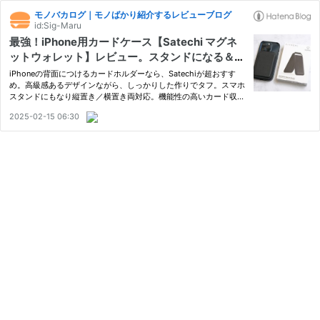
モノバカログ｜モノばかり紹介するレビューブログ
id:Sig-Maru
最強！iPhone用カードケース【Satechi マグネ
ットウォレット】レビュー。スタンドになる＆M
agSafe対応で落ちない！質感高くオシャレなカ
iPhoneの背面につけるカードホルダーなら、Satechiが超おすす
ード入れ
め。高級感あるデザインながら、しっかりした作りでタフ。スマホ
スタンドにもなり縦置き／横置き両対応。機能性の高いカード収納
です。MOFT製品とも比較してます！
2025-02-15 06:30