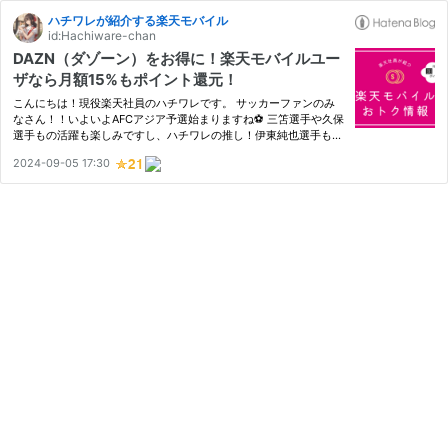
ハチワレが紹介する楽天モバイル
id:Hachiware-chan
DAZN（ダゾーン）をお得に！楽天モバイルユー
ザなら月額15%もポイント還元！
こんにちは！現役楽天社員のハチワレです。 サッカーファンのみ
なさん！！いよいよAFCアジア予選始まりますね⚽ 三笘選手や久保
選手もの活躍も楽しみですし、ハチワレの推し！伊東純也選手も復
活して、期待が募ります FIFAワールドカップ26 出場してほしいで
2024-09-05 17:30
すよね DAZN！ アウェイ戦まで全部見られるのはDAZNだけ。 日
本 v…