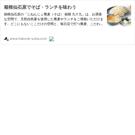
箱根仙石原でそば・ランチを味わう
箱根仙石原の「じねんじょ蕎麦（そば） 箱根 九十九」は、お洒落
な空間で、天然自然薯を使用した蕎麦やランチをご堪能いただけま
す。どこにもないここだけの空間と、毎日店で打つ蕎麦、こだわり
の出汁を使用したメニューを是非お楽しみ下さい！
www.hakone-soba.com