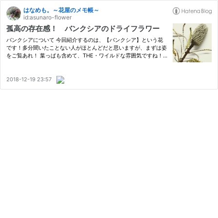
はなめも。～花屋のメモ帳～
id:asunaro-flower
孤高の存在感！ バンクシアのドライフラワー
バンクシアについて 今回紹介するのは、【バンクシア】という花
です！多分聞いたことない人がほとんどだと思いますが、まずは姿
をご覧あれ！ 葉っぱも含めて、THE・ワイルドな雰囲気ですね！
この花、なかなか人気なんですよね。今回の画像の品種は【スペシ
オーサ】という名前ですが、他にも沢山の種類が存在します。 赤
っ…
2018-12-19 23:57