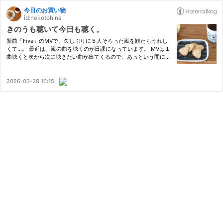
今日のお買い物
id:nekotohina
きのうも聴いて今日も聴く。
新曲「Five」のMVで、久しぶりに５人そろった嵐を観たらうれし
くて…。 最近は、嵐の曲を聴くのが日課になっています。 MVは１
曲聴くと次から次に聴きたい曲が出てくるので、あっという間に時
間が過ぎてしまうのですが、観たあとはものすごく前向きな気持ち
になるし何よりも元気をもらえるんですよねー(*'▽') ライブ映像
も…
2026-03-28 16:15