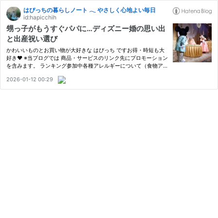
はぴっちの暮らしノート 𓂃 やさしく心地よい毎日
id:hapicchih
甥っ子がもうすぐパパに…ディズニー婚の思い出
と出産祝い選び
かわいいものとお買い物が大好きな はぴっち ですお得・時短も大
好き♥ ※当ブログでは 商品・サービスのリンク先にプロモーション
を含みます。 ランキング参加中各種アレルギーについて（食物ア
レルーギー・花粉症など） お正月に、うれしい報告が届きました
2026-01-12 00:29
甥っ子が、もうすぐパパになるそうです。 小さい頃から、私の子
ど…