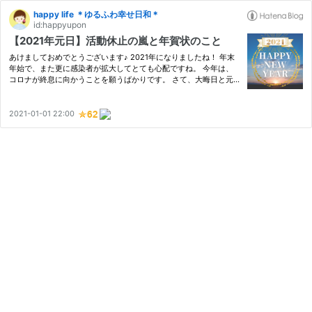
happy life ＊ゆるふわ幸せ日和＊
id:happyupon
【2021年元日】活動休止の嵐と年賀状のこと
あけましておめでとうございます♪ 2021年になりましたね！ 年末
年始で、また更に感染者が拡大してとても心配ですね。 今年は、
コロナが終息に向かうことを願うばかりです。 さて、大晦日と元
日の我が家の記録をつづります。 This is嵐LIVE 参戦 大晦日は、毎
年紅白を見ている我が家。 けれど今回は、嵐の活動休止前最後の…
2021-01-01 22:00