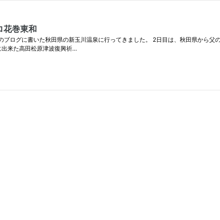
ロ花巻東和
回のブログに書いた秋田県の新玉川温泉に行ってきました。 2日目は、秋田県から父
に出来た高田松原津波復興祈…