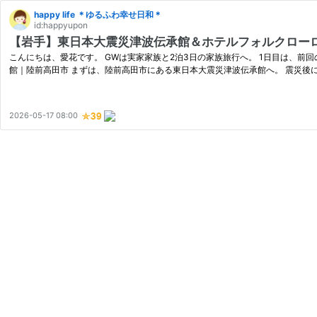
happy life ＊ゆるふわ幸せ日和＊
id:happyupon
【岩手】東日本大震災津波伝承館＆ホテルフォルクロー
こんにちは、愛花です。 GWは実家家族と2泊3日の家族旅行へ。 1日目は、前
館｜陸前高田市 まずは、陸前高田市にある東日本大震災津波伝承館へ。 震災後
2026-05-17 08:00