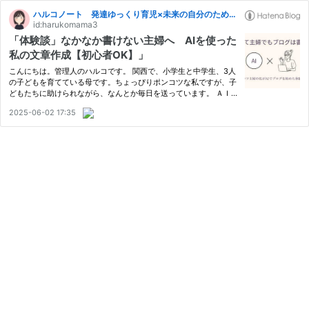
ハルコノート 発達ゆっくり育児×未来の自分のための小さな収入づくり
id:harukomama3
「体験談」なかなか書けない主婦へ AIを使った
私の文章作成【初心者OK】」
こんにちは。管理人のハルコです。 関西で、小学生と中学生、3人
の子どもを育てている母です。ちょっぴりポンコツな私ですが、子
どもたちに助けられながら、なんとか毎日を送っています。 ＡＩ
使ってブログはかける？体験記 ブログを始めたいけど、文章に自
2025-06-02 17:35
信がない…」「書く時間がとれない…」そんなふうに思っていた私
が…