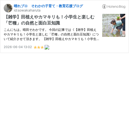
晴れブロ そわかの子育て・教育応援ブログ
id:sowakaharuta
【雑学】田植えやカマキリも！小学生と楽しむ
「芒種」の自然と面白豆知識
こんにちは。晴田そわかです。 今回の記事では《【雑学】田植え
やカマキリも！小学生と楽しむ「芒種」の自然と面白豆知識》につ
いて紹介させて頂きます。 【雑学】田植えやカマキリも！小学生
と楽しむ「芒種」の自然と面白豆知識 芒種（ぼうしゅ）ってどん
2026-06-04 13:02
な季節？カレンダーが教える夏の足音 6月上旬から始まる「恵みの
雨…