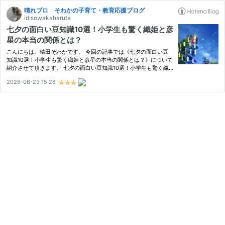
晴れブロ そわかの子育て・教育応援ブログ
id:sowakaharuta
七夕の面白い豆知識10選！小学生も驚く織姫と彦
星の本当の関係とは？
こんにちは。晴田そわかです。 今回の記事では《七夕の面白い豆
知識10選！小学生も驚く織姫と彦星の本当の関係とは？》について
紹介させて頂きます。 七夕の面白い豆知識10選！小学生も驚く織
姫と彦星の本当の関係とは？ 一番の驚き！織姫と彦星の本当の関
2026-06-23 15:28
係とストーリー 1. 織姫と彦星は恋人同士ではなく「夫婦」だっ
た！…