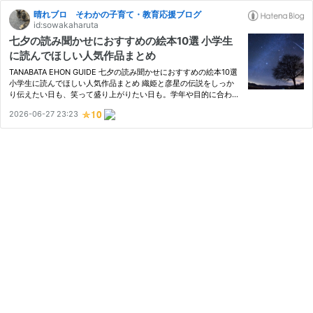
晴れブロ そわかの子育て・教育応援ブログ
id:sowakaharuta
七夕の読み聞かせにおすすめの絵本10選 小学生
に読んでほしい人気作品まとめ
TANABATA EHON GUIDE 七夕の読み聞かせにおすすめの絵本10選
小学生に読んでほしい人気作品まとめ 織姫と彦星の伝説をしっか
り伝えたい日も、笑って盛り上がりたい日も。学年や目的に合わせ
て選べる、読み聞かせ向けの七夕絵本10冊を一冊ずつご紹介しま
2026-06-27 23:23
す。 対象：小学生（低学年〜高学年） 読み聞かせ時間：5〜10分
全10冊…