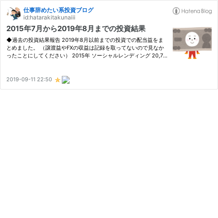
仕事辞めたい系投資ブログ
id:hatarakitakunaiii
2015年7月から2019年8月までの投資結果
◆過去の投資結果報告 2019年8月以前までの投資での配当益をま
とめました。 （譲渡益やFXの収益は記録を取ってないので見なか
ったことにしてください） 2015年 ソーシャルレンディング 20,77
2円 株式投資 0円 合計 20,772円 2016年 ソーシャルレンディング
17,645円 株式投資 33,940円 合計 51,585円 2017年 ソーシャルレ
ン…
2019-09-11 22:50