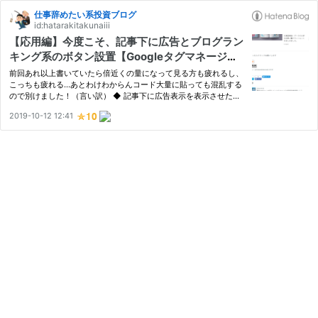
仕事辞めたい系投資ブログ
id:hatarakitakunaiii
【応用編】今度こそ、記事下に広告とブログラン
キング系のボタン設置【Googleタグマネージ
ャ】part2
前回あれ以上書いていたら倍近くの量になって見る方も疲れるし、
こっちも疲れる…あとわけわからんコード大量に貼っても混乱する
ので別けました！（言い訳） ◆ 記事下に広告表示を表示させた
い！ はてなブログの設定で記事内の下にHTMLを入力するところが
2019-10-12 12:41
あるのですが、そこに広告やブログランキング系のボタンを表示さ
れる…