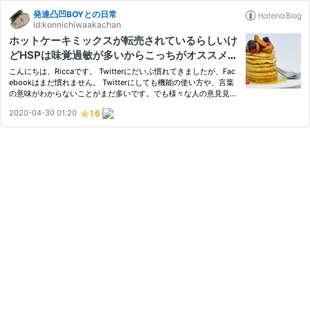
発達凸凹BOYとの日常
id:konnichiwaakachan
ホットケーキミックスが転売されているらしいけ
どHSPは味覚過敏が多いからこっちがオススメ
【新型コロナウイルス】
こんにちは、Riccaです。 Twitterにだいぶ慣れてきましたが、Fac
ebookはまだ慣れません。 Twitterにしても機能の使い方や、言葉
の意味がわからないことがまだ多いです。でも様々な人の意見見る
のは楽しいですね。そんな中、「ホットケーキミックスが転売され
2020-04-30 01:20
ている」というツイートをたくさん見掛けました。何故なんだろ
う…