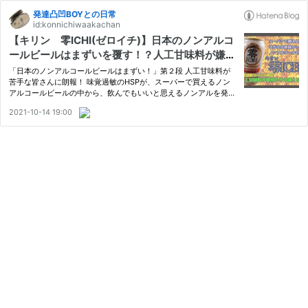
発達凸凹BOYとの日常
id:konnichiwaakachan
【キリン 零ICHI(ゼロイチ)】日本のノンアルコ
ールビールはまずいを覆す！？人工甘味料が嫌い
な味覚過敏のHSPがスーパーで買えるノンアルを
「日本のノンアルコールビールはまずい！」第２段 人工甘味料が
発見しました
苦手な皆さんに朗報！ 味覚過敏のHSPが、スーパーで買えるノン
アルコールビールの中から、飲んでもいいと思えるノンアルを発見
しました。 その名も【キリン 零ICHI(ゼロイチ)】
2021-10-14 19:00