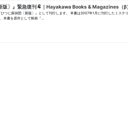
復刊🐏｜Hayakawa Books & Magazines（β
1月に刊行したミステリ作品です。 舞台はアイルランドののどかな村。 羊飼いのジ
件に、世界一賢いひつじミス・メイプルが挑みます。 そして、本書を原作として映画『…