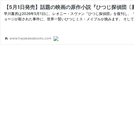
【5月1日発売】話題の映画の原作小説『ひつじ探偵団〔新版〕』緊急
早川書房は2026年5月1日に、レオニー・スヴァン『ひつじ探偵団』を復刊し、『ひつじ探偵団〔新版〕』として刊行します。 本書は2007年
ョージが殺された事
www.hayakawabooks.com