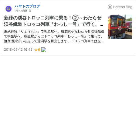
ハヤトのブログ
id:ho8810
新緑の渓谷トロッコ列車に乗る！②～わたらせ
渓谷鐵道トロッコ列車「わっしー号」で行く、足
尾銅山観光の旅～
東武特急「りょうもう」で相老駅へ。相老駅からわたらせ渓谷鐡道
で桐生駅へ。桐生駅からはトロッコ列車「わっしー号」に乗って、
渡良瀬川沿いを走って通洞駅を目指します。トロッコ列車では左右
どちら側に座るのが正解か？車両基地のある大間々駅・登録有形文
2018-06-12 16:45
化財の上神梅駅・温泉直結の水沼駅・元東武特急「けごん」車両…