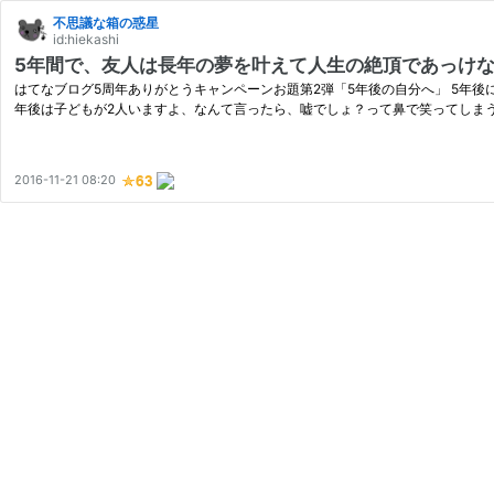
不思議な箱の惑星
id:hiekashi
5年間で、友人は長年の夢を叶えて人生の絶頂であっけ
はてなブログ5周年ありがとうキャンペーンお題第2弾「5年後の自分へ」 5年後
年後は子どもが2人いますよ、なんて言ったら、嘘でしょ？って鼻で笑ってしまう
2016-11-21 08:20