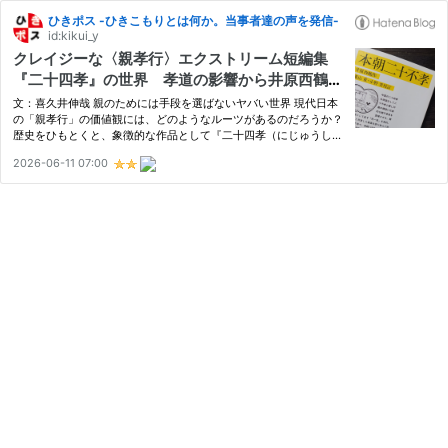
ひきポス -ひきこもりとは何か。当事者達の声を発信-
id:kikui_y
クレイジーな〈親孝行〉エクストリーム短編集
『二十四孝』の世界 孝道の影響から井原西鶴
『本朝二十不孝』まで
文：喜久井伸哉 親のためには手段を選ばないヤバい世界 現代日本
の「親孝行」の価値観には、どのようなルーツがあるのだろうか？
歴史をひもとくと、象徴的な作品として『二十四孝（にじゅうしこ
う）』に行き当たる。中国の古い説話集で、24人の親孝行ストー
2026-06-11 07:00
リーを載せたものだ。以下のような話が出ている。 ・親が飢えて
い…