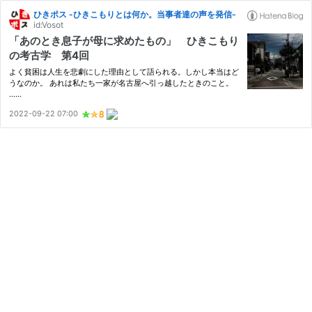
ひきポス -ひきこもりとは何か。当事者達の声を発信-
id:Vosot
「あのとき息子が母に求めたもの」 ひきこもり
の考古学 第4回
よく貧困は人生を悲劇にした理由として語られる。しかし本当はど
うなのか。 あれは私たち一家が名古屋へ引っ越したときのこと。
……
2022-09-22 07:00