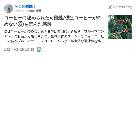
今この瞬間！
id:sanintanoshii
コーヒーに秘められた可能性/僕はコーヒーがの
めない⑥を読んだ感想
僕はコーヒーがのめない第６巻では前回に引き続き「ブルーマウン
テン」のお話から始まります。世界最古のスペシャリティーコーヒ
ーであるブルーマウンテンコーヒーがいかに魅力的な可能性を秘め
たコーヒーであるかが語られています。 後半では、美味しいコー
2024-03-29 20:39
ヒーの２つ目の要素である焙煎について詳しく描かれています。 …