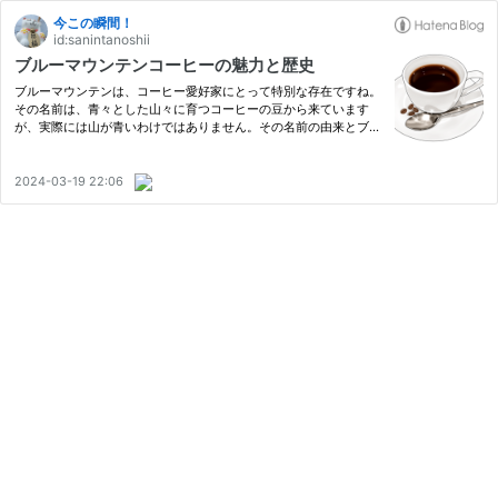
今この瞬間！
id:sanintanoshii
ブルーマウンテンコーヒーの魅力と歴史
ブルーマウンテンは、コーヒー愛好家にとって特別な存在ですね。
その名前は、青々とした山々に育つコーヒーの豆から来ています
が、実際には山が青いわけではありません。その名前の由来とブル
ーマウンテンのおいしさの秘密をときあかしていきましょう。 ブ
ルーマウンテンというコーヒーをみなさんは好きですか？おそらく
ほ…
2024-03-19 22:06