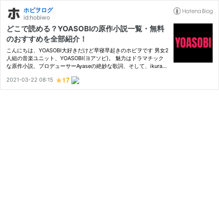
ホビヲログ
id:hobiwo
どこで読める？YOASOBIの原作小説一覧・無料
のおすすめを全部紹介！
こんにちは、YOASOBI大好きだけど早寝早起きのホビヲです 男女2
人組の音楽ユニット、YOASOBI(ヨアソビ)。 魅力はドラマチック
な原作小説、プロデューサーAyaseの絶妙な歌詞、そして、ikura
(幾田りら)の透き通るような歌声。そのコンボに心震えること必
2021-03-22 08:15
至。元ネタの小説を読めば、聴く、心震える、読む、心震える、聴
く、、…