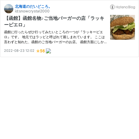
北海道のだいどころ。
id:snowcrystal2000
【函館】函館名物♪ご当地バーガーの店「ラッキ
ーピエロ」
函館に行ったらぜひ行ってみたいところの一つが『ラッキーピエ
ロ』です。 地元ではラッピと呼ばれて親しまれています。 ここは
言わずと知れた、函館のご当地バーガーのお店。 函館方面にしか
ないとあって、ここはとにかく人気で常に行列が絶えません。 今
2022-08-23 12:02
回訪問したのは『ラッキーピエロ昭和店』。 五稜郭駅から車で3分
の…