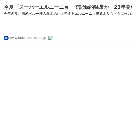
今夏「スーパーエルニーニョ」で記録的猛暑か 23年発生
今年の夏、南米ペルー沖の海水温が上昇するエルニーニョ現象よりもさらに強力な
www.hokkaido-np.co.jp