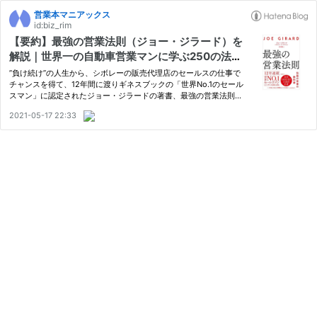
営業本マニアックス
id:biz_rim
【要約】最強の営業法則（ジョー・ジラード）を
解説｜世界一の自動車営業マンに学ぶ250の法則
とコツ
”負け続け”の人生から、シボレーの販売代理店のセールスの仕事で
チャンスを得て、12年間に渡りギネスブックの「世界No.1のセール
スマン」に認定されたジョー・ジラードの著書、最強の営業法則の
レビュー記事になります。
2021-05-17 22:33