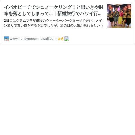
イパオビーチでシュノーケリング！と思いきや財
布を落としてしまって…｜新婚旅行でハワイ行っ
たら人生変わった
2日目はグアムプラザ併設のウォーターパークターザで遊び、メイ
ン通りで買い物をする予定でしたが、次の日の天気が荒れるという
www.honeymoon-hawaii.com