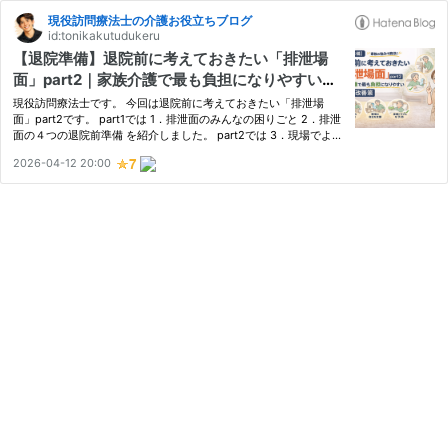
現役訪問療法士の介護お役立ちブログ
id:tonikakutudukeru
【退院準備】退院前に考えておきたい「排泄場
面」part2｜家族介護で最も負担になりやすい理
由と対処法【家族向け】
現役訪問療法士です。 今回は退院前に考えておきたい「排泄場
面」part2です。 part1では 1．排泄面のみんなの困りごと 2．排泄
面の４つの退院前準備 を紹介しました。 part2では 3．現場でよく
ある例とその改善策 4．排泄面を整えるメリット 5．まとめ を紹介
2026-04-12 20:00
します。 『排泄場面』に限定しているとはいえ、介護者の悩みや…