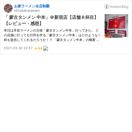
お家ラーメン全店制覇
id:hotakaramen
「 蒙古タンメン 中本」＠新宿店【店舗８杯目】
【レビュー・感想】
本日は辛旨ラーメンの王様「蒙古タンメン中本」行ってきた。 ど
の店舗に行っても行列を作る「蒙古タンメン中本」はどのような一
杯を提供してくれるだろうか！？ 「蒙古タンメン中本」の概要 場
所 食べてみた感想 麵について スープについて トッピングについて
2021-03-30 22:57
総評 「蒙古タンメン中本」の概要 今回ご紹介するタンメンは…