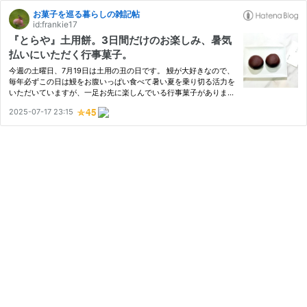
お菓子を巡る暮らしの雑記帖
id:frankie17
『とらや』土用餅。3日間だけのお楽しみ、暑気
払いにいただく行事菓子。
今週の土曜日、7月19日は土用の丑の日です。 鰻が大好きなので、
毎年必ずこの日は鰻をお腹いっぱい食べて暑い夏を乗り切る活力を
いただいていますが、一足お先に楽しんでいる行事菓子がありま
す。夏の土用の時期に暑気払い、また無病息災を願いいただく土用
2025-07-17 23:15
餅です。私の場合は過去記事からもわかるように、毎年『とらや』
…